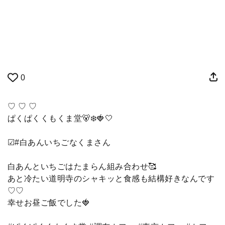
0
♡ ♡ ♡
ぱくぱくくもくま堂🐻‍❄️🍓🤍
☑︎#白あんいちごなくまさん
白あんといちごはたまらん組み合わせ🥰
あと冷たい道明寺のシャキッと食感も結構好きなんです
♡♡
幸せお昼ご飯でした🍓