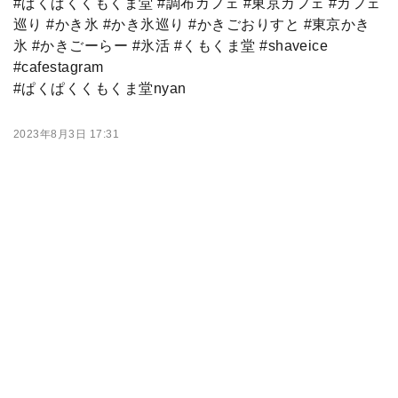
#ぱくぱくくもくま堂 #調布カフェ #東京カフェ #カフェ
巡り #かき氷 #かき氷巡り #かきごおりすと #東京かき
氷 #かきごーらー #氷活 #くもくま堂 #shaveice
#cafestagram
#ぱくぱくくもくま堂nyan
2023年8月3日 17:31