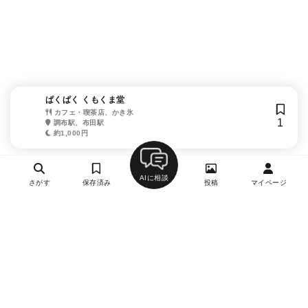
ぱくぱく くもくま堂
カフェ・喫茶店、かき氷
1
調布駅、布田駅
約1,000円
AIに相談
さがす
保存済み
投稿
マイページ