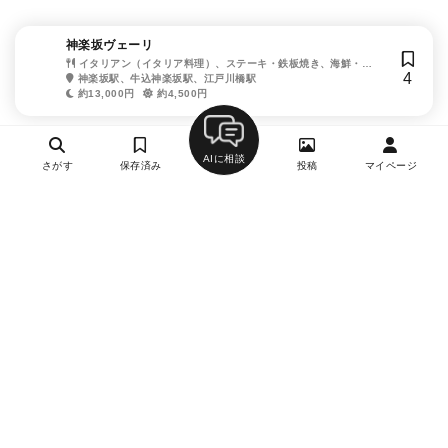
神楽坂ヴェーリ
イタリアン（イタリア料理）、ステーキ・鉄板焼き、海鮮・シ
4
ーフード
神楽坂駅、牛込神楽坂駅、江戸川橋駅
約13,000円
約4,500円
AIに相談
さがす
保存済み
投稿
マイページ