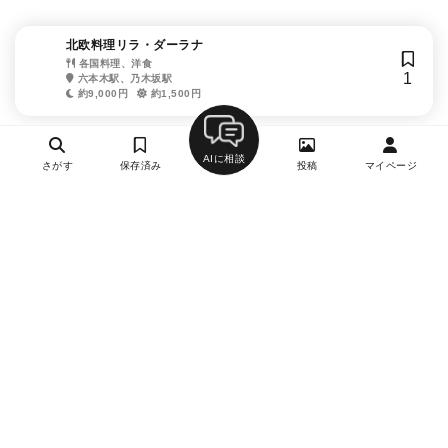
北欧料理リラ・ダーラナ
各国料理、洋食
1
六本木駅、乃木坂駅
約9,000円
約1,500円
AIに相談
さがす
保存済み
投稿
マイページ