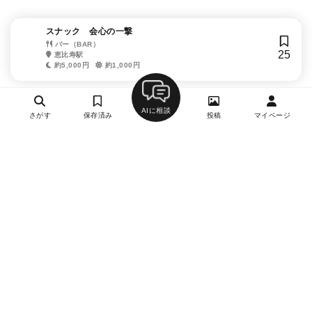
スナック 会心の一撃
バー（BAR）
25
恵比寿駅
約5,000円
約1,000円
AIに相談
さがす
保存済み
投稿
マイページ