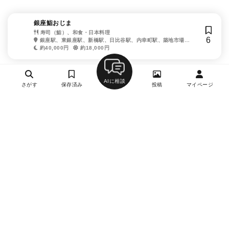
銀座鮨おじま
寿司（鮨）、和食・日本料理
6
銀座駅、東銀座駅、新橋駅、日比谷駅、内幸町駅、築地市場
駅、有楽町駅、銀座一丁目駅、汐留駅
約40,000円
約18,000円
AIに相談
さがす
保存済み
投稿
マイページ