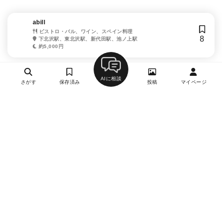
abill
ビストロ・バル、ワイン、スペイン料理
8
下北沢駅、東北沢駅、新代田駅、池ノ上駅
約5,000円
AIに相談
さがす
保存済み
投稿
マイページ