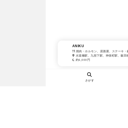
ANIKU
焼肉・ホルモン、居酒屋、ステーキ・
水道橋駅、九段下駅、神保町駅、飯田
約6,000円
さがす
ヘルプ・お問い合わせ