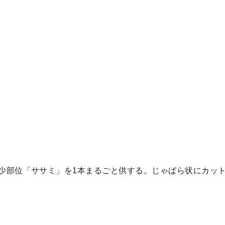
0円は希少部位「ササミ」を1本まるごと供する。じゃばら状にカ