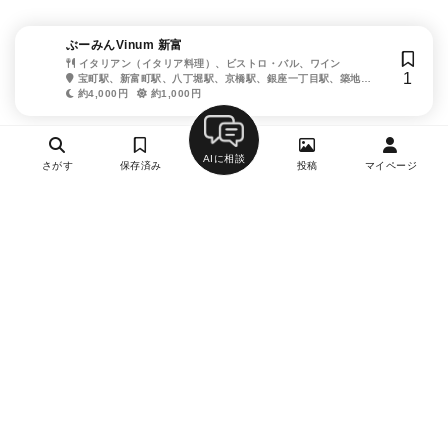
ぶーみんVinum 新富
イタリアン（イタリア料理）、ビストロ・バル、ワイン
1
宝町駅、新富町駅、八丁堀駅、京橋駅、銀座一丁目駅、築地
駅、東銀座駅
約4,000円
約1,000円
AIに相談
さがす
保存済み
投稿
マイページ