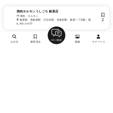
焼肉ホルモンうしごろ 銀座店
焼肉・ホルモン
2
銀座駅、東銀座駅、日比谷駅、有楽町駅、銀座一丁目駅、新橋
駅、内幸町駅、築地市場駅、汐留駅
約8,000円
AIに相談
さがす
保存済み
投稿
マイページ