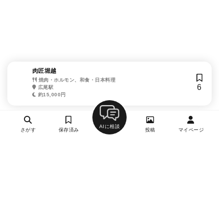
肉匠堀越
焼肉・ホルモン、和食・日本料理
6
広尾駅
約15,000円
AIに相談
さがす
保存済み
投稿
マイページ