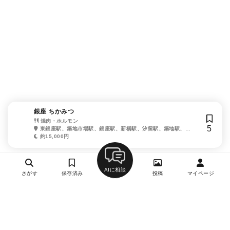
銀座 ちかみつ
焼肉・ホルモン
5
東銀座駅、築地市場駅、銀座駅、新橋駅、汐留駅、築地駅、銀
座一丁目駅
約15,000円
AIに相談
さがす
保存済み
投稿
マイページ