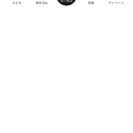
AIに相談
さがす
保存済み
投稿
マイページ
ヘルプ・お問い合わせ
エリア別デートにおすすめのレストラン