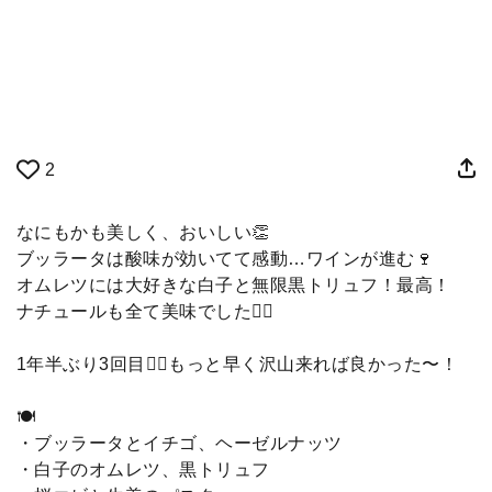
2
なにもかも美しく、おいしい👏
ブッラータは酸味が効いてて感動…ワインが進む🍷
オムレツには大好きな白子と無限黒トリュフ！最高！
ナチュールも全て美味でした😮‍💨
1年半ぶり3回目🙆‍♂️もっと早く沢山来れば良かった〜！
🍽
・ブッラータとイチゴ、ヘーゼルナッツ
・白子のオムレツ、黒トリュフ