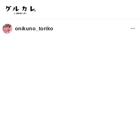
onikuno_toriko