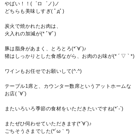
やばい！！(゜ロ゜ノ)ノ
どちらも美味しすぎ( ﾟдﾟ)
炭火で焼かれたお肉は、
火入れの加減が(* ﾟ∀ﾟ)
豚は脂身があまく、とろとろ(*´∀`)♪
猪はしっかりとした食感ながら、お肉のお味が(* ´ ▽ ` *)
ワインもお任せでお願いして(^.^)
テーブル1席と、カウンター数席というアットホームな
お店( ´∀`)
またいろいろ季節の食材をいただきたいですね(*´-`)
またぜひ伺わせていただきます(*´∀`)♪
ごちそうさまでした(*´ω｀*)