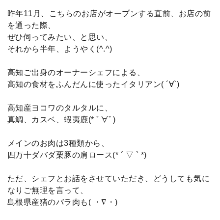
昨年11月、こちらのお店がオープンする直前、お店の前
を通った際、
ぜひ伺ってみたい、と思い、
それから半年、ようやく(^.^)
高知ご出身のオーナーシェフによる、
高知の食材をふんだんに使ったイタリアン( ´∀`)
高知産ヨコワのタルタルに、
真鯛、カスベ、蝦夷鹿(* ﾟ∀ﾟ)
メインのお肉は3種類から、
四万十ダバダ栗豚の肩ロース(* ´ ▽ ` *)
ただ、シェフとお話をさせていただき、どうしても気に
なりご無理を言って、
島根県産猪のバラ肉も( ・∇・)