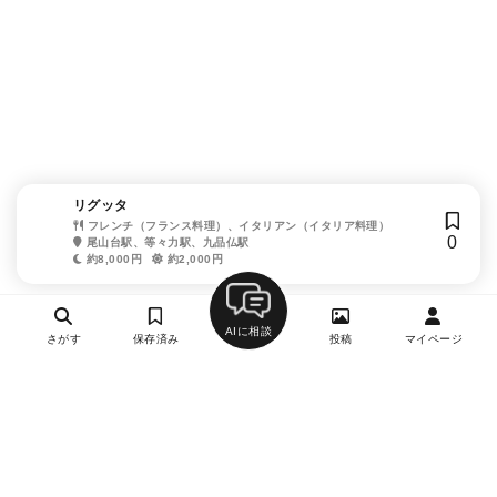
リグッタ
フレンチ（フランス料理）、イタリアン（イタリア料理）
0
尾山台駅、等々力駅、九品仏駅
約8,000円
約2,000円
AIに相談
さがす
保存済み
投稿
マイページ