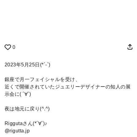
0
2023年5月25日(*´-`)
銀座で月一フェイシャルを受け、
近くで開催されていたジュエリーデザイナーの知人の展
示会に( ´∀`)
夜は地元に戻り(^.^)
Riggutaさん(*´∀`)♪
@rigutta.jp