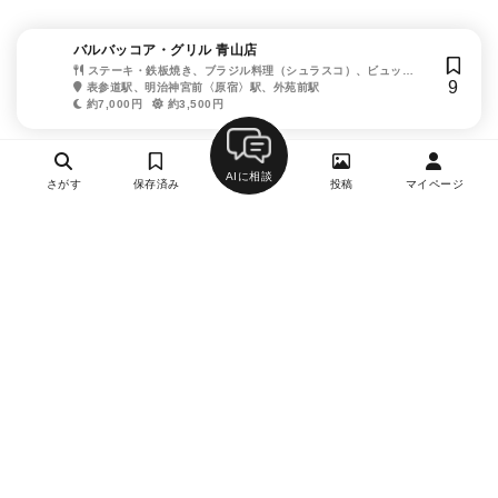
バルバッコア・グリル 青山店
ステーキ・鉄板焼き、ブラジル料理（シュラスコ）、ビュッフ
9
ェ
表参道駅、明治神宮前〈原宿〉駅、外苑前駅
約7,000円
約3,500円
AIに相談
さがす
保存済み
投稿
マイページ