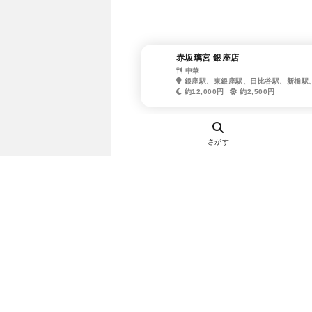
赤坂璃宮 銀座店
中華
銀座駅、東銀座駅、日比谷駅、新橋駅
約12,000円
約2,500円
さがす
ヘルプ・お問い合わせ
エリア別デートにおすすめのレスト