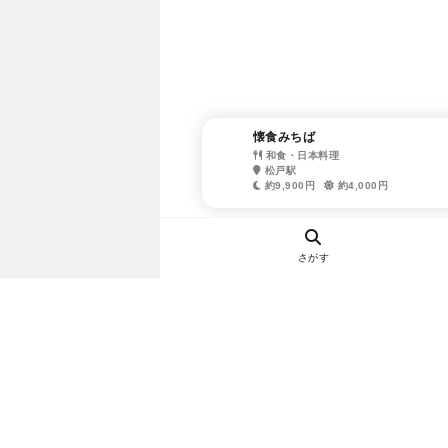
懐食みちば
和食・日本料理
松戸駅
約9,900円
約4,000円
さがす
ヘルプ・お問い合わせ