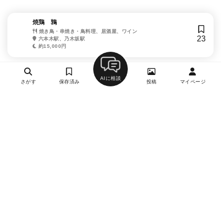
焼鶏 鶉
焼き鳥・串焼き・鳥料理、居酒屋、ワイン
23
六本木駅、乃木坂駅
約15,000円
AIに相談
さがす
保存済み
投稿
マイページ