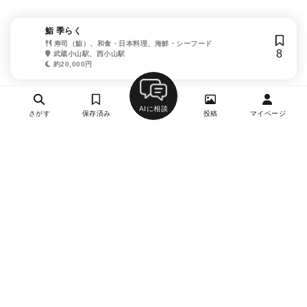
鮨 季らく
寿司（鮨）、和食・日本料理、海鮮・シーフード
8
武蔵小山駅、西小山駅
約20,000円
AIに相談
さがす
保存済み
投稿
マイページ