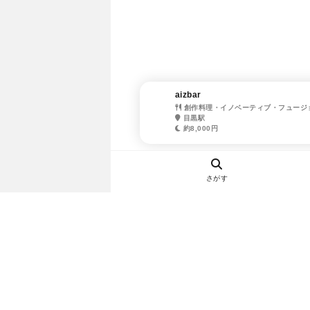
aizbar
創作料理・イノベーティブ・フュージ
目黒駅
約8,000円
さがす
ヘルプ・お問い合わせ