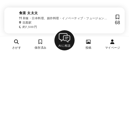
食楽 太太太
和食・日本料理、創作料理・イノベーティブ・フュージョン、
68
居酒屋
目黒駅
約7,500円
AIに相談
さがす
保存済み
投稿
マイページ