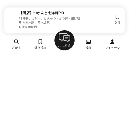
【閉店】つかんと七洋軒P.O
洋食、カレー、とんかつ・かつ丼・揚げ物
34
六本木駅、乃木坂駅
約5,000円
AIに相談
さがす
保存済み
投稿
マイページ