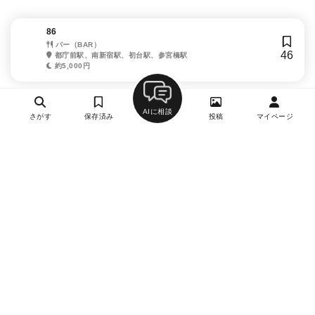
86
バー（BAR）
46
都庁前駅、南新宿駅、初台駅、参宮橋駅
約5,000円
AIに相談
さがす
保存済み
投稿
マイページ