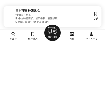
日本料理 神楽坂 仁
懐石・割烹
39
牛込神楽坂駅、飯田橋駅、神楽坂駅
約11,000円
約4,200円
AIに相談
さがす
保存済み
投稿
マイページ