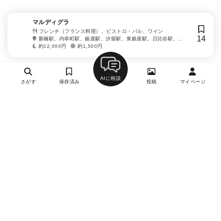
マルディグラ
フレンチ（フランス料理）、ビストロ・バル、ワイン
14
新橋駅、内幸町駅、銀座駅、汐留駅、東銀座駅、日比谷駅、築
地市場駅
約12,000円
約1,500円
AIに相談
さがす
保存済み
投稿
マイページ