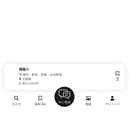
栩翁S
懐石・割烹、和食・日本料理
3
広尾駅
約12,000円
AIに相談
さがす
保存済み
投稿
マイページ