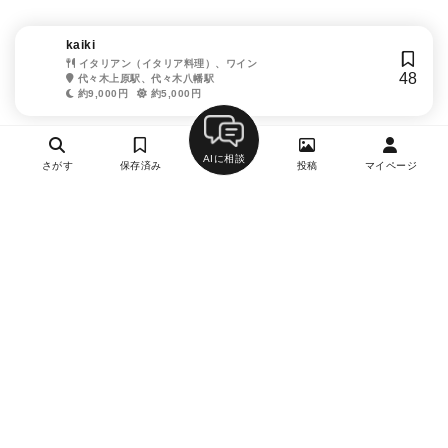
kaiki
イタリアン（イタリア料理）、ワイン
48
代々木上原駅、代々木八幡駅
約9,000円
約5,000円
AIに相談
さがす
保存済み
投稿
マイページ