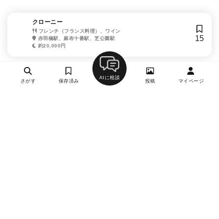
クローニー
フレンチ（フランス料理）、ワイン
15
赤羽橋駅、麻布十番駅、芝公園駅
約20,000円
AIに相談
さがす
保存済み
投稿
マイページ