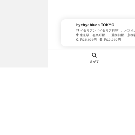
byebyeblues TOKYO
イタリアン（イタリア料理）、パスタ
東京駅、有楽町駅、二重橋前駅、京橋
約25,000円
約10,000円
さがす
ヘルプ・お問い合わせ
エリア別デートにおすすめのレスト