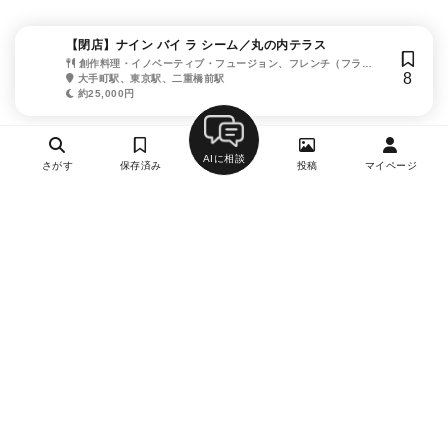
【閉店】ナイン バイ ラ シーム／丸の内テラス
創作料理・イノベーティブ・フュージョン、フレンチ（フラン
8
ス料理）
大手町駅、東京駅、二重橋前駅
約25,000円
AIに相談
さがす
保存済み
投稿
マイページ