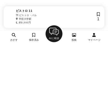
ビストロ 11
ビストロ・バル
1
学芸大学駅
約5,500円
AIに相談
さがす
保存済み
投稿
マイページ