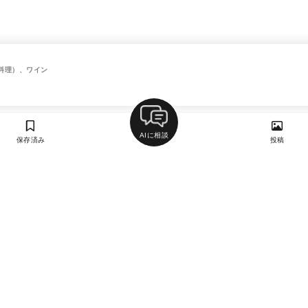
料理）、ワイン
AIに相談
保存済み
投稿
ラン