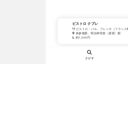
ビストロ クプレ
ビストロ・バル、フレンチ（フランス
表参道駅、明治神宮前〈原宿〉駅
約7,000円
さがす
ヘルプ・お問い合わせ
エリア別デートにおすすめのレスト