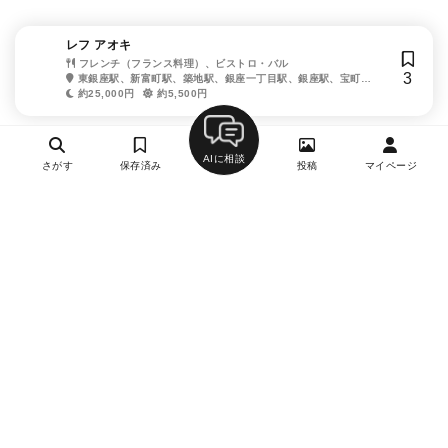
レフ アオキ
フレンチ（フランス料理）、ビストロ・バル
3
東銀座駅、新富町駅、築地駅、銀座一丁目駅、銀座駅、宝町
駅、築地市場駅、京橋駅、有楽町駅
約25,000円
約5,500円
AIに相談
さがす
保存済み
投稿
マイページ