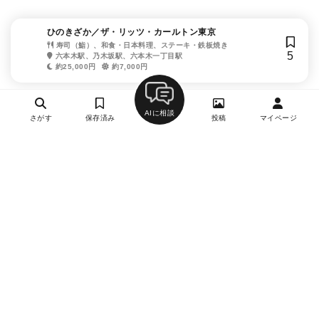
ひのきざか／ザ・リッツ・カールトン東京
寿司（鮨）、和食・日本料理、ステーキ・鉄板焼き
5
六本木駅、乃木坂駅、六本木一丁目駅
約25,000円
約7,000円
AIに相談
さがす
保存済み
投稿
マイページ