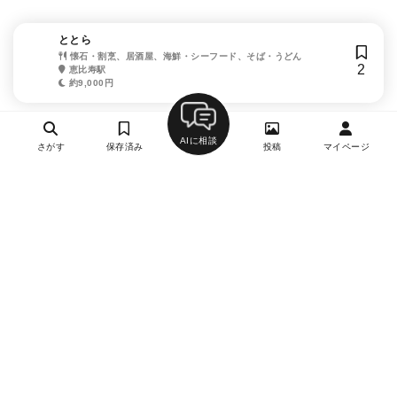
ととら
懐石・割烹、居酒屋、海鮮・シーフード、そば・うどん
2
恵比寿駅
約9,000円
AIに相談
さがす
保存済み
投稿
マイページ