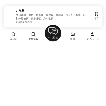
いろ鳥
日本酒・焼酎、焼き鳥・串焼き・鳥料理、ワイン、和食・日本
34
料理
外苑前駅、表参道駅、乃木坂駅
約30,000円
AIに相談
さがす
保存済み
投稿
マイページ