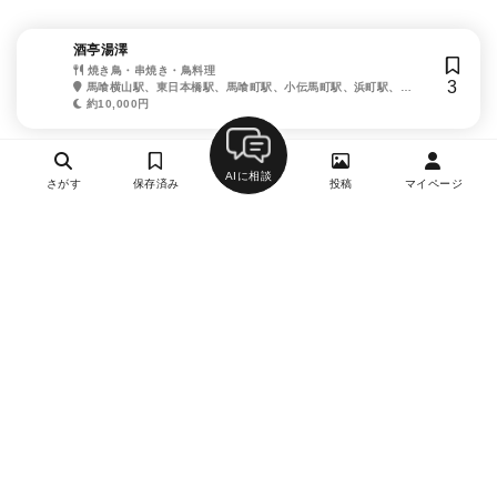
酒亭湯澤
焼き鳥・串焼き・鳥料理
3
馬喰横山駅、東日本橋駅、馬喰町駅、小伝馬町駅、浜町駅、人
形町駅、浅草橋駅
約10,000円
AIに相談
さがす
保存済み
投稿
マイページ