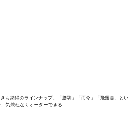
酒好きも納得のラインナップ。「勝駒」「而今」「飛露喜」と
で、気兼ねなくオーダーできる