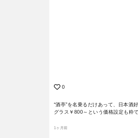
0
“酒亭”を名乗るだけあって、日本
グラス￥800～という価格設定も粋
1ヶ月前