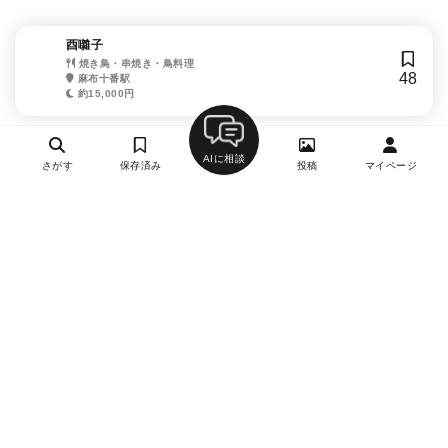
酉囃子
焼き鳥・串焼き・鳥料理
48
麻布十番駅
約15,000円
AIに相談
さがす
保存済み
投稿
マイページ