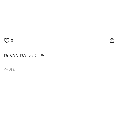
0
ReVANIRA レバニラ
2ヶ月前