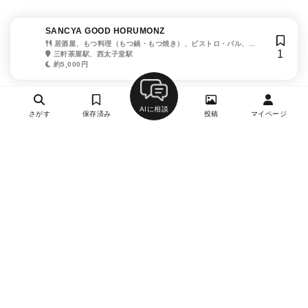
SANCYA GOOD HORUMONZ
居酒屋、もつ料理（もつ鍋・もつ焼き）、ビストロ・バル、日
1
本酒・焼酎、ワイン
三軒茶屋駅、西太子堂駅
約5,000円
AIに相談
さがす
保存済み
投稿
マイページ