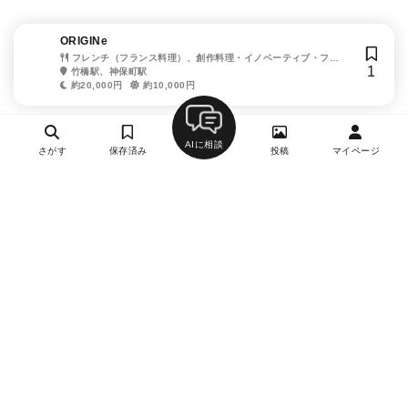
ORIGINe
フレンチ（フランス料理）、創作料理・イノベーティブ・フュ
1
ージョン、ワイン、海鮮・シーフード、ジビエ料理
竹橋駅、神保町駅
約20,000円
約10,000円
AIに相談
さがす
保存済み
投稿
マイページ