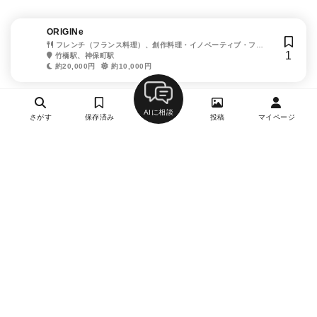
ORIGINe
フレンチ（フランス料理）、創作料理・イノベーティブ・フュ
1
ージョン、ワイン、海鮮・シーフード、ジビエ料理
竹橋駅、神保町駅
約20,000円
約10,000円
AIに相談
さがす
保存済み
投稿
マイページ