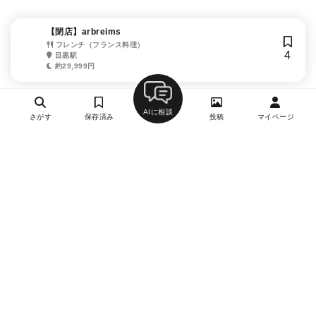
【閉店】arbreims
フレンチ（フランス料理）
4
目黒駅
約29,999円
AIに相談
さがす
保存済み
投稿
マイページ