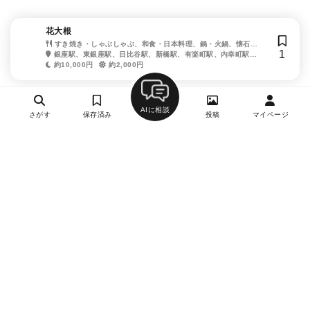
花大根
すき焼き・しゃぶしゃぶ、和食・日本料理、鍋・火鍋、懐石・
1
割烹、日本酒・焼酎
銀座駅、東銀座駅、日比谷駅、新橋駅、有楽町駅、内幸町駅、
銀座一丁目駅、築地市場駅、汐留駅
約10,000円
約2,000円
AIに相談
さがす
保存済み
投稿
マイページ