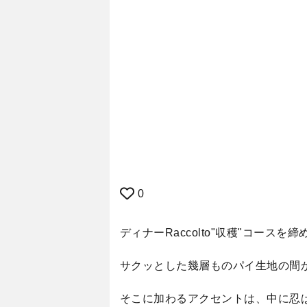
0
ディナーRaccolto"収穫"コー
​サクッとした幾層ものパイ生地の
そこに加わるアクセントは、中に忍