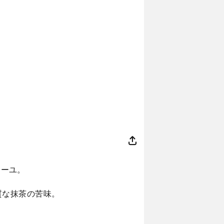
ィーユ。
質な抹茶の苦味。