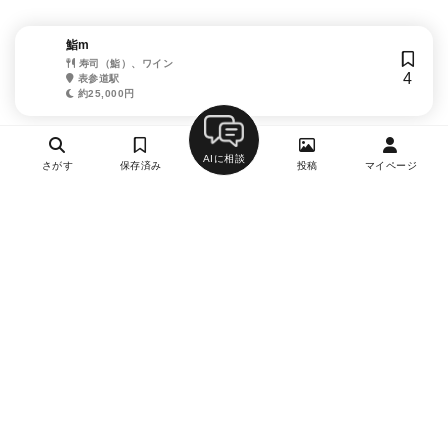
鮨m
寿司（鮨）、ワイン
4
表参道駅
約25,000円
AIに相談
さがす
保存済み
投稿
マイページ