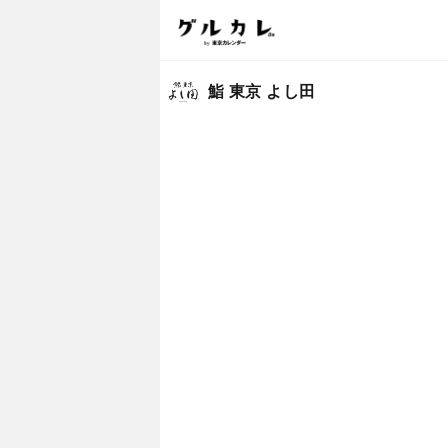
鮨 東京 よし田