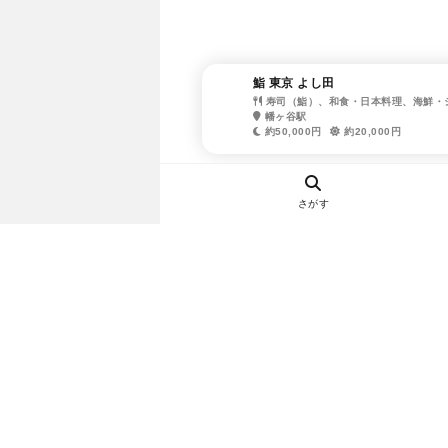
鮨 東京 よし田
寿司（鮨）、和食・日本料理、海鮮・
幡ヶ谷駅
約50,000円
約20,000円
さがす
ヘルプ・お問い合わせ
エリア別デートにおすすめのレスト