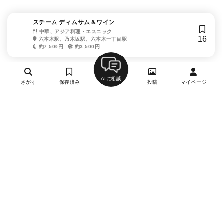
スチーム ディムサム＆ワイン
中華、アジア料理・エスニック
16
六本木駅、乃木坂駅、六本木一丁目駅
約7,500円
約3,500円
AIに相談
さがす
保存済み
投稿
マイページ