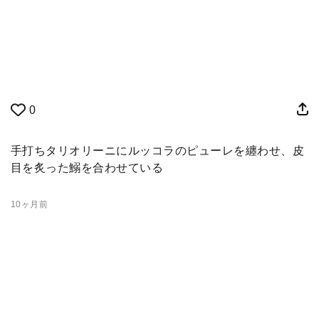
0
手打ちタリオリーニにルッコラのピューレを纏わせ、皮
目を炙った鰯を合わせている
10ヶ月前