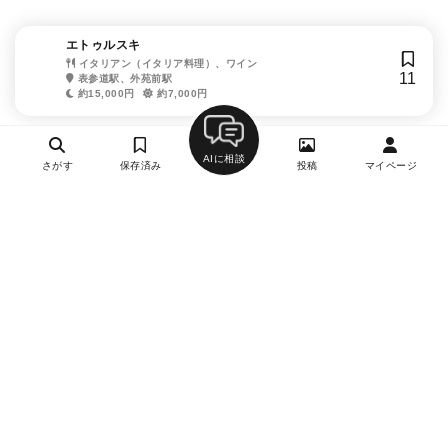
エトゥルスキ
イタリアン（イタリア料理）、ワイン
11
表参道駅、外苑前駅
約15,000円
約7,000円
AIに相談
さがす
保存済み
投稿
マイページ