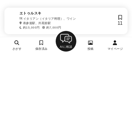
エトゥルスキ
イタリアン（イタリア料理）、ワイン
11
表参道駅、外苑前駅
約15,000円
約7,000円
AIに相談
さがす
保存済み
投稿
マイページ